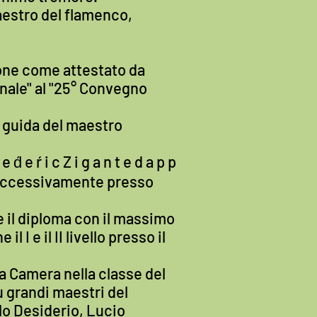
aestro del flamenco,
ione come attestato da
nale" al "25° Convegno
la guida del maestro
e ŕ i c Z i g a n t e d a p p
 t a e successivamente presso
e il diploma con il massimo
I e il II livello presso il
da Camera nella classe del
ù grandi maestri del
lo Desiderio, Lucio