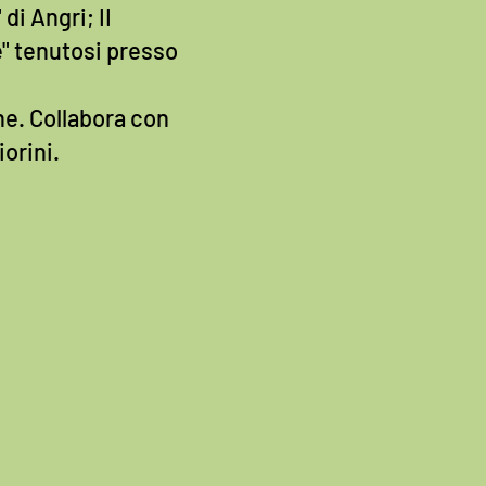
i Angri; II
" tenutosi presso
he. Collabora con
orini.