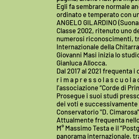
Egli fa sembrare normale anc
ordinato e temperato con un
ANGELO GILARDINO (Suona
Classe 2002, ritenuto uno de
numerosi riconoscimenti, tr
Internazionale della Chitarra
Giovanni Masi inizia lo studio
Gianluca Allocca.
Dal 2017 al 2021 frequenta i co
r i m a p r e s s o l a s c u o l 
l’associazione “Corde di Pri
Prosegue i suoi studi presso
dei voti e successivamente con
Conservatorio "D. Cimarosa"
Attualmente frequenta nello s
M° Massimo Testa e il “Postgra
panorama internazionale, tr