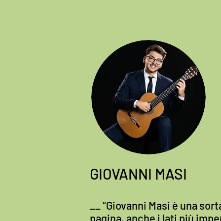
GIOVANNI MASI
__ “Giovanni Masi è una sor
pagina,
anche i lati più im