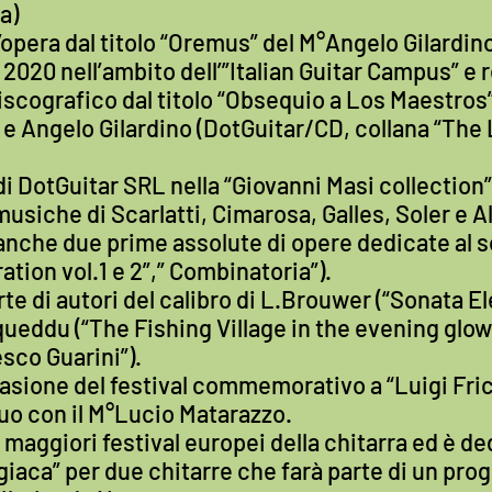
a)
n’opera dal titolo “Oremus” del M°Angelo Gilardin
2020 nell’ambito dell’”Italian Guitar Campus” e 
discografico dal titolo “Obsequio a Los Maestros”
 Angelo Gilardino (DotGuitar/CD, collana “The 
 di DotGuitar SRL nella “Giovanni Masi collecti
musiche di Scarlatti, Cimarosa, Galles, Soler e A
nche due prime assolute di opere dedicate al s
ration vol.1 e 2”,” Combinatoria”).
rte di autori del calibro di L.Brouwer (“Sonata E
ueddu (“The Fishing Village in the evening glow) 
sco Guarini”).
asione del festival commemorativo a “Luigi Fric
duo con il M°Lucio Matarazzo.
 maggiori festival europei della chitarra ed è d
iaca” per due chitarre che farà parte di un pr