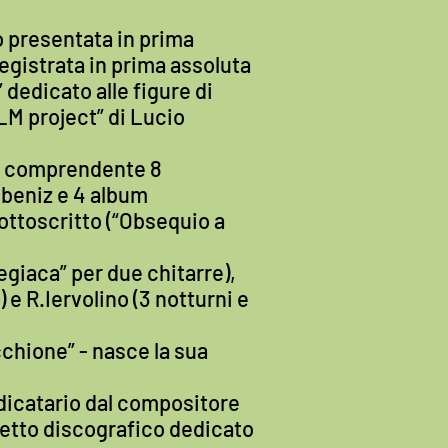
o presentata in prima
registrata in prima assoluta
 dedicato alle figure di
LM project” di Lucio
on” comprendente 8
lbeniz e 4 album
ottoscritto (“Obsequio a
legiaca” per due chitarre),
e R.Iervolino (3 notturni e
chione” - nasce la sua
edicatario dal compositore
ogetto discografico dedicato