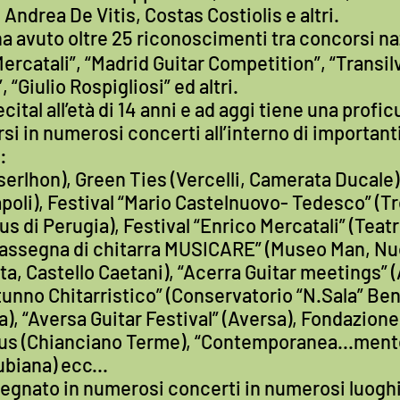
Andrea De Vitis, Costas Costiolis e altri.
ha avuto oltre 25 riconoscimenti tra concorsi naz
Mercatali”, “Madrid Guitar Competition”, “Transi
 “Giulio Rospigliosi” ed altri.
cital all’età di 14 anni e ad aggi tiene una profic
rsi in numerosi concerti all’interno di important
:
(Iserlhon), Green Ties (Vercelli, Camerata Ducal
oli), Festival “Mario Castelnuovo- Tedesco” (Tr
s di Perugia), Festival “Enrico Mercatali” (Teatr
“rassegna di chitarra MUSICARE” (Museo Man, Nuo
a, Castello Caetani), “Acerra Guitar meetings” (
tunno Chitarristico” (Conservatorio “N.Sala” Be
ma), “Aversa Guitar Festival” (Aversa), Fondazion
mpus (Chianciano Terme), “Contemporanea...mente
biana) ecc...
mpegnato in numerosi concerti in numerosi luoghi