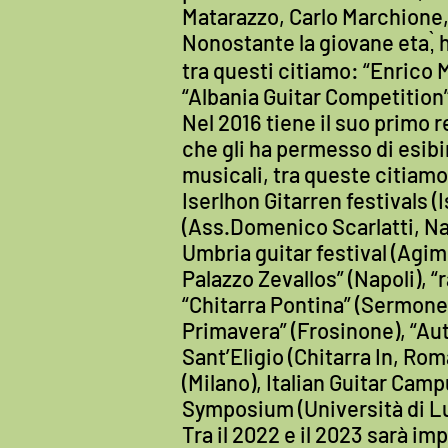
Matarazzo, Carlo Marchione, 
Nonostante la giovane eta,̀ 
tra questi citiamo: “Enrico 
“Albania Guitar Competition”,
Nel 2016 tiene il suo primo re
che gli ha permesso di esibi
musicali, tra queste citiamo
Iserlhon Gitarren festivals 
(Ass.Domenico Scarlatti, Nap
Umbria guitar festival (Agimu
Palazzo Zevallos” (Napoli), 
“Chitarra Pontina” (Sermonet
Primavera” (Frosinone), “Au
Sant’Eligio (Chitarra In, Ro
(Milano), Italian Guitar Ca
Symposium (Università di Lu
Tra il 2022 e il 2023 sarà i