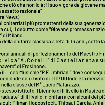
he ciò che non lo è: il suo vigore da giovane m
 assetto razionale”
re News)
i chitarristi più promettenti della sua generaz
a cui, il debutto come "Giovane promessa nazio
” di Milano.
 della chitarra classica all'età di 13 anni, sotto 
rsi annuali di perfezionamento del Maestro F r e d́ 
a c i v i c a “ A . C o r e l l i ” d i C a s t e l l a n e
mavera” di Frosinone.
 il Liceo Musicale “P.E. Imbriani” dove consegu
clude con il voto di 110/110 lode e la menzione il 
 nella classe del M° Lucio Matarazzo.
tesso istituto il biennio di II livello in Musica 
duate” di II livello in chitarra con alcuni dei pi
a cui: Tilman Hoppostock, Thibaut Garcia, Aniel