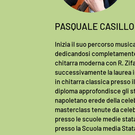
PASQUALE CASILLO
Inizia il suo percorso musical
dedicandosi completamente al
chitarra moderna con R. Zifa
successivamente la laurea in
in chitarra classica presso 
diploma approfondisce gli st
napoletano erede della cel
masterclass tenute da celebr
presso le scuole medie stata
presso la Scuola media Stata