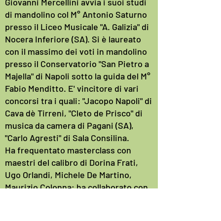
Giovanni Mercellini avvia i suoi studi
di mandolino col M° Antonio Saturno
presso il Liceo Musicale "A. Galizia" di
Nocera Inferiore (SA). Si è laureato
con il massimo dei voti in mandolino
presso il Conservatorio "San Pietro a
Majella" di Napoli sotto la guida del M°
Fabio Menditto. E' vincitore di vari
concorsi tra i quali: "Jacopo Napoli" di
Cava dè Tirreni, "Cleto de Prisco" di
musica da camera di Pagani (SA),
"Carlo Agresti" di Sala Consilina.
Ha frequentato masterclass con
maestri del calibro di Dorina Frati,
Ugo Orlandi, Michele De Martino,
Maurizio Colonna; ha collaborato con
il M° Espedito De Marino. Si è esibito
con rinomati artisti quali Katia