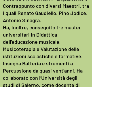
Contrappunto con diversi Maestri, tra
i quali Renato Gaudiello, Pino Jodice,
Antonio Sinagra.
Ha, inoltre, conseguito tre master
universitari in Didattica
dell’educazione musicale,
Musicoterapia e Valutazione delle
istituzioni scolastiche e formative.
Insegna Batteria e strumenti a
Percussione da quasi vent’anni. Ha
collaborato con l’Università degli
studi di Salerno, come docente di
Batteria. Ha partecipato a prestigiosi
festival internazionali come Umbria
Jazz, Porretta Soul Festival,
Baronissi Jazz, Fiesta, Rock Fest,
Kaulonia Festival.
Ha collaborato con Studio 3, I Santo